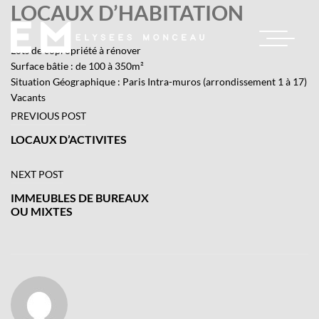
LOCAUX D’HABITATION
Skip
to
content
Lots de copropriété à rénover
Surface bâtie : de 100 à 350m²
Situation Géographique : Paris Intra-muros (arrondissement 1 à 17)
 GROUPE
Vacants
Navigation
PREVIOUS POST
de
LOCAUX D’ACTIVITES
 MÉTIERS
l’article
NEXT POST
 RÉALISATIONS
IMMEUBLES DE BUREAUX
OU MIXTES
CÉNATS
TUALITÉS