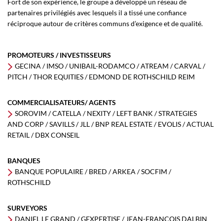
Fort de son expérience, le groupe a développé un réseau de
partenaires privilégiés avec lesquels il a tissé une confiance
réciproque autour de critères communs d’exigence et de qualité.
PROMOTEURS / INVESTISSEURS
GECINA / IMSO / UNIBAIL-RODAMCO / ATREAM / CARVAL /
PITCH / THOR EQUITIES / EDMOND DE ROTHSCHILD REIM
COMMERCIALISATEURS/ AGENTS
SOROVIM / CATELLA / NEXITY / LEFT BANK / STRATEGIES
AND CORP / SAVILLS / JLL / BNP REAL ESTATE / EVOLIS / ACTUAL
RETAIL / DBX CONSEIL
BANQUES
BANQUE POPULAIRE / BRED / ARKEA / SOCFIM /
ROTHSCHILD
SURVEYORS
DANIEL LE GRAND / GEXPERTISE / JEAN-FRANCOIS DALBIN