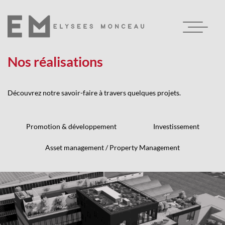
Skip
to
content
Nos réalisations
 GROUPE
Découvrez notre savoir-faire à travers quelques projets.
 MÉTIERS
Promotion & développement
Investissement
 RÉALISATIONS
Asset management / Property Management
CÉNATS
TUALITÉS