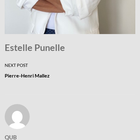
NTACT
Estelle Punelle
Navigation
NEXT POST
de
Pierre-Henri Mallez
l’article
QUB