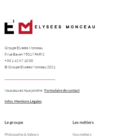
Skip
to
content
 GROUPE
Groupe Elysées Monceau
8 rue Bayen 75017 PARIS
+33 1 42 67 10 00
 MÉTIERS
© Groupe Elysées Monceau 2021
 RÉALISATIONS
Vous pouvez nous joindre :
Formulaire de contact
Infos, Mentions Légales
CÉNATS
Le groupe
Les métiers
TUALITÉS
Philosophie & Valeurs
Nos métiers