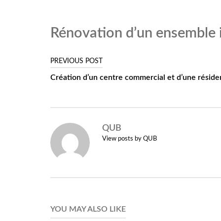
Skip
to
Rénovation d’un ensemble im
content
PREVIOUS POST
Navigation
Création d’un centre commercial et d’une réside
de
MENU
l’article
PE
QUB
View posts by QUB
ERS
YOU MAY ALSO LIKE