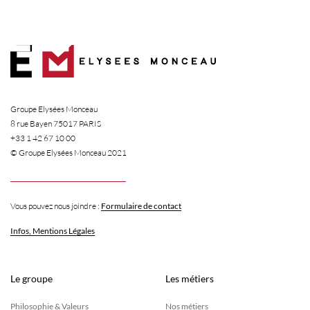
Skip
to
content
 GROUPE
Groupe Elysées Monceau
8 rue Bayen 75017 PARIS
+33 1 42 67 10 00
 MÉTIERS
© Groupe Elysées Monceau 2021
 RÉALISATIONS
Vous pouvez nous joindre :
Formulaire de contact
Infos, Mentions Légales
CÉNATS
Le groupe
Les métiers
TUALITÉS
Philosophie & Valeurs
Nos métiers